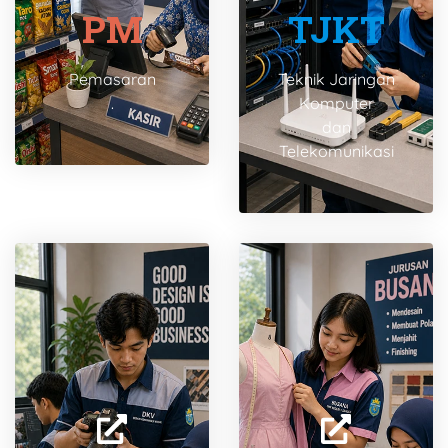
PM
TJKT
Pemasaran
Teknik Jaringan
.
Komputer
dan
Telekomunikasi