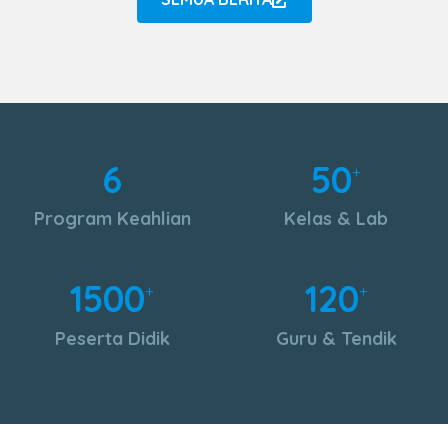
6
50
+
Program Keahlian
Kelas & Lab
1500
120
+
+
Peserta Didik
Guru & Tendik