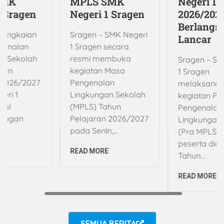
SMK
MPLS SMK
Negeri 1 
1 Sragen
Negeri 1 Sragen
2026/202
Berlangs
Rangkaian
Sragen – SMK Negeri
Lancar
genalan
1 Sragen secara
an Sekolah
resmi membuka
Sragen – SM
ahun
kegiatan Masa
1 Sragen
 2026/2027
Pengenalan
melaksana
geri 1
Lingkungan Sekolah
kegiatan P
smi
(MPLS) Tahun
Pengenalan
dengan
Pelajaran 2026/2027
Lingkungan
pada Senin,...
(Pra MPLS) 
peserta didi
E
READ MORE
Tahun...
READ MORE
SEMUA BERITA