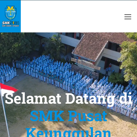
Selamat Datang d
Sekolah Para
Juara