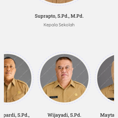
Suprapto, S.Pd., M.Pd.
Kepala Sekolah
adi, S.Pd.
Mayta Safitri, S.Pd.
Triya