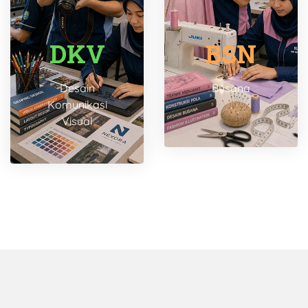
DKV
BSN
Desain
Busana
Komunikasi
.
Visual