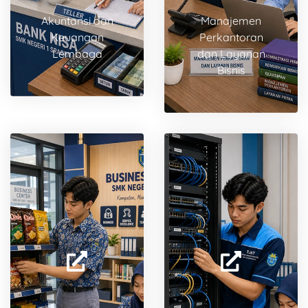
Akuntansi dan
Manajemen
Keuangan
Perkantoran
Lembaga
dan Layanan
Bisnis