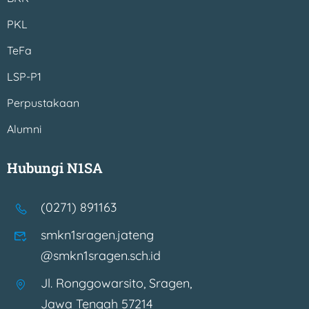
PKL
TeFa
LSP-P1
Perpustakaan
Alumni
Hubungi N1SA
(0271) 891163
smkn1sragen.jateng
@smkn1sragen.sch.id
Jl. Ronggowarsito, Sragen,
Jawa Tengah 57214